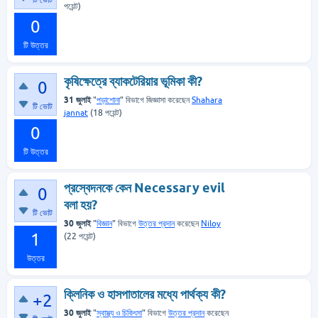
টি ভোট
পয়েন্ট)
0
টি উত্তর
কৃষিক্ষেত্রে ব্যাকটেরিয়ার ভূমিকা কী?
0
31 জুলাই
"
পড়াশোনা
" বিভাগে
জিজ্ঞাসা
করেছেন
Shahara
টি ভোট
jannat
(
18
পয়েন্ট)
0
টি উত্তর
প্রস্বেদনকে কেন Necessary evil
0
বলা হয়?
টি ভোট
30 জুলাই
"
বিজ্ঞান
" বিভাগে
উত্তর প্রদান
করেছেন
Niloy
1
(
22
পয়েন্ট)
উত্তর
ক্লিনিক ও হাসপাতালের মধ্যে পার্থক্য কী?
+2
30 জুলাই
"
স্বাস্থ্য ও চিকিৎসা
" বিভাগে
উত্তর প্রদান
করেছেন