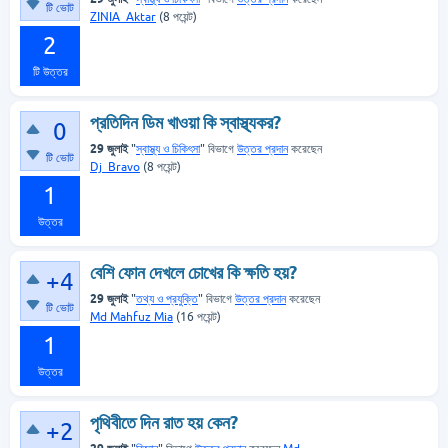
টি ভোট
ZINIA_Aktar
(
8
পয়েন্ট)
2
টি উত্তর
প্রতিদিন ডিম খাওয়া কি স্বাস্থ্যকর?
0
29 জুলাই
"
স্বাস্থ্য ও চিকিৎসা
" বিভাগে
উত্তর প্রদান
করেছেন
টি ভোট
Dj_Bravo
(
8
পয়েন্ট)
1
উত্তর
বেশি ফোন দেখলে চোখের কি ক্ষতি হয়?
+4
29 জুলাই
"
তথ্য ও প্রযুক্তি
" বিভাগে
উত্তর প্রদান
করেছেন
টি ভোট
Md Mahfuz Mia
(
16
পয়েন্ট)
1
উত্তর
পৃথিবীতে দিন রাত হয় কেন?
+2