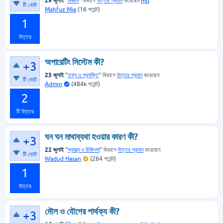
29 জুলাই
"
বিজ্ঞান
" বিভাগে
উত্তর প্রদান
করেছেন
Md
টি ভোট
Mahfuz Mia
(
16
পয়েন্ট)
1
উত্তর
অপারেটিং সিস্টেম কী?
+3
23 জুলাই
"
তথ্য ও প্রযুক্তি
" বিভাগে
উত্তর প্রদান
করেছেন
টি ভোট
Admin
(
484k
পয়েন্ট)
2
টি উত্তর
ঘন ঘন মাথাব্যথা হওয়ার কারণ কী?
+3
22 জুলাই
"
স্বাস্থ্য ও চিকিৎসা
" বিভাগে
উত্তর প্রদান
করেছেন
টি ভোট
Wadud Hasan
(
264
পয়েন্ট)
1
উত্তর
মৌল ও যৌগের পার্থক্য কী?
+3