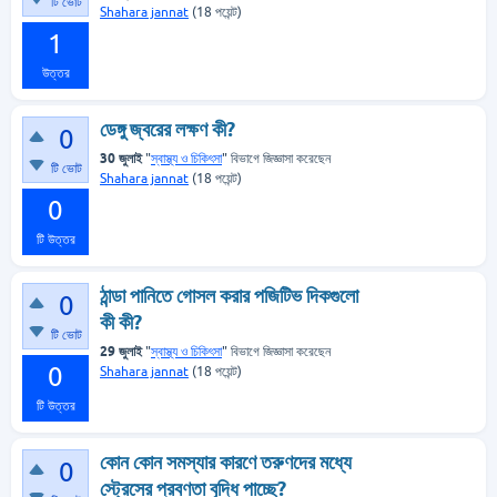
টি ভোট
Shahara jannat
(
18
পয়েন্ট)
1
উত্তর
ডেঙ্গু জ্বরের লক্ষণ কী?
0
30 জুলাই
"
স্বাস্থ্য ও চিকিৎসা
" বিভাগে
জিজ্ঞাসা
করেছেন
টি ভোট
Shahara jannat
(
18
পয়েন্ট)
0
টি উত্তর
ঠান্ডা পানিতে গোসল করার পজিটিভ দিকগুলো
0
কী কী?
টি ভোট
29 জুলাই
"
স্বাস্থ্য ও চিকিৎসা
" বিভাগে
জিজ্ঞাসা
করেছেন
0
Shahara jannat
(
18
পয়েন্ট)
টি উত্তর
কোন কোন সমস্যার কারণে তরুণদের মধ্যে
0
স্ট্রেসের প্রবণতা বৃদ্ধি পাচ্ছে?